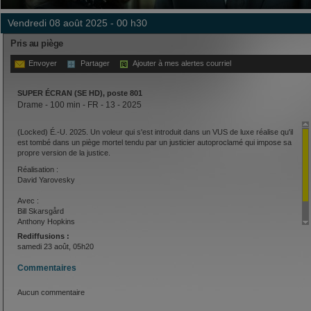
vendredi 08 août 2025 - 00 h30
Pris au piège
Envoyer
Partager
Ajouter à mes alertes courriel
SUPER ÉCRAN (SE HD), poste 801
Drame - 100 min - FR - 13 - 2025
(Locked) É.-U. 2025. Un voleur qui s'est introduit dans un VUS de luxe réalise qu'il
est tombé dans un piège mortel tendu par un justicier autoproclamé qui impose sa
propre version de la justice.
Réalisation :
David Yarovesky
Avec :
Bill Skarsgård
Anthony Hopkins
Ashley Cartwright
Rediffusions :
samedi 23 août, 05h20
Commentaires
Aucun commentaire