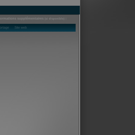
formations supplémentaires
:
(si disponible)
ortage Site web