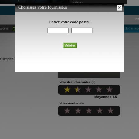
saison
In
avoris
Ajouter à mes alertes courriel
Notre rep
es simples et amusants pour petits et
Vote des internautes
(2)
Moyenne : 1.5
Votre évaluation