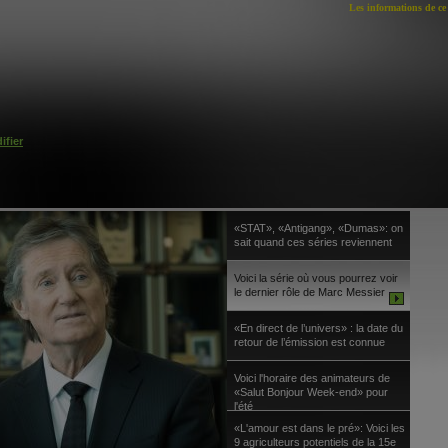
Les informations de ce 
ifier
«STAT», «Antigang», «Dumas»: on
sait quand ces séries reviennent
Voici la série où vous pourrez voir
le dernier rôle de Marc Messier
«En direct de l’univers» : la date du
retour de l’émission est connue
Voici l'horaire des animateurs de
«Salut Bonjour Week-end» pour
l'été
«L'amour est dans le pré»: Voici les
9 agriculteurs potentiels de la 15e