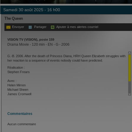
samedi 30 août 2025 - 16 h00
The Queen
Envoyer
Partager
Ajouter à mes alertes courriel
VISION TV (VISION), poste 159
Drama Movie - 120 min - EN - G - 2006
G.-B. 2006. After the death of Princess Diana, HRH Queen Elizabeth struggles with
her reaction to a sequence of events nobody could have predicted.
Réalisation :
Stephen Frears
Avec :
Helen Mirren
Michael Sheen
James Cromwell
Helen McCrory
Alex Jennings
Roger Allam
Commentaires
Aucun commentaire