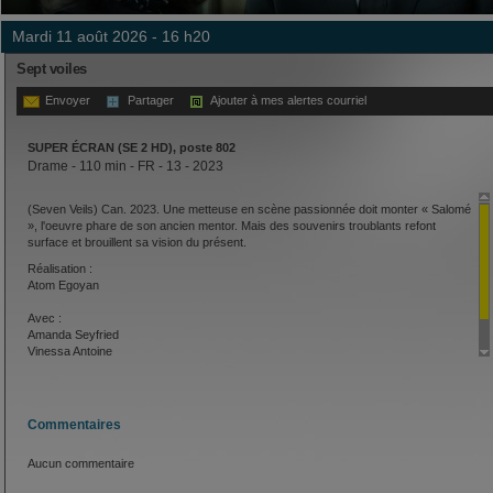
mardi 11 août 2026 - 16 h20
Sept voiles
Envoyer
Partager
Ajouter à mes alertes courriel
SUPER ÉCRAN (SE 2 HD), poste 802
Drame - 110 min - FR - 13 - 2023
(Seven Veils) Can. 2023. Une metteuse en scène passionnée doit monter « Salomé
», l'oeuvre phare de son ancien mentor. Mais des souvenirs troublants refont
surface et brouillent sa vision du présent.
Réalisation :
Atom Egoyan
Avec :
Amanda Seyfried
Vinessa Antoine
Ambur Braid
Commentaires
Aucun commentaire