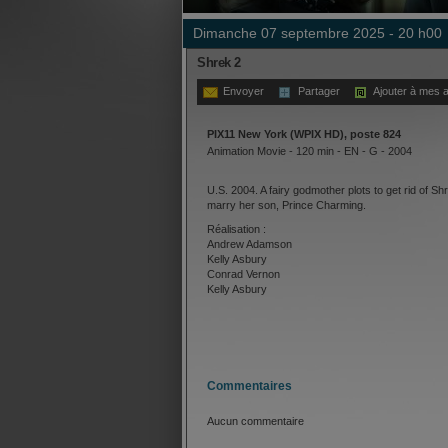
dimanche 07 septembre 2025 - 20 h00
Shrek 2
Envoyer
Partager
Ajouter à mes a
PIX11 New York (WPIX HD), poste 824
Animation Movie - 120 min - EN - G - 2004
U.S. 2004. A fairy godmother plots to get rid of S
marry her son, Prince Charming.
Réalisation :
Andrew Adamson
Kelly Asbury
Conrad Vernon
Kelly Asbury
Commentaires
Aucun commentaire