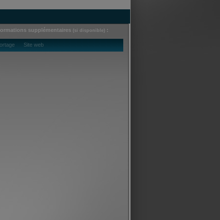
formations supplémentaires
:
(si disponible)
ortage Site web