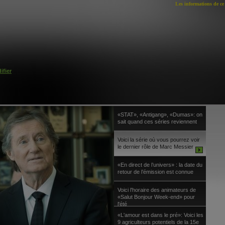
Les informations de ce 
ifier
«STAT», «Antigang», «Dumas»: on
sait quand ces séries reviennent
Voici la série où vous pourrez voir
le dernier rôle de Marc Messier
«En direct de l’univers» : la date du
retour de l’émission est connue
Voici l'horaire des animateurs de
«Salut Bonjour Week-end» pour
l'été
«L'amour est dans le pré»: Voici les
9 agriculteurs potentiels de la 15e