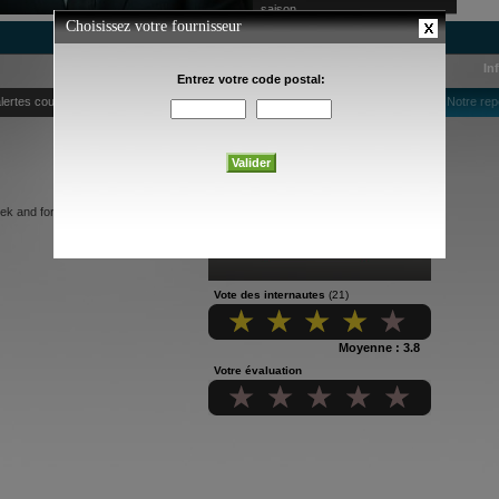
saison
In
lertes courriel
Notre rep
hrek and force Princess Fiona to
Vote des internautes
(21)
Moyenne : 3.8
Votre évaluation