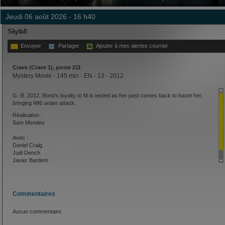
jeudi 06 août 2026 - 16 h40
Skyfall
Envoyer
Partager
Ajouter à mes alertes courriel
Crave (Crave 1), poste 211
Mystery Movie - 145 min - EN - 13 - 2012
G.-B. 2012. Bond's loyalty to M is tested as her past comes back to haunt her,
bringing MI6 under attack.
Réalisation :
Sam Mendes
Avec :
Daniel Craig
Judi Dench
Javier Bardem
Commentaires
Aucun commentaire