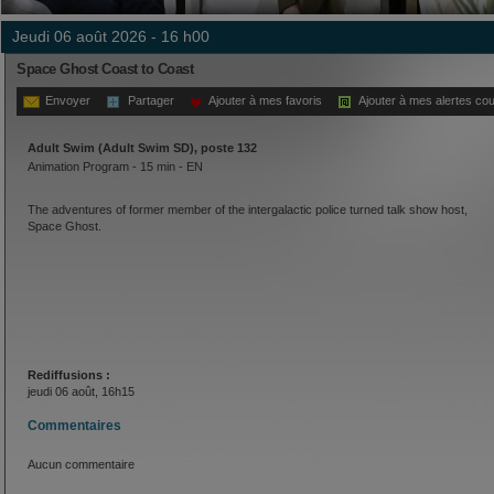
jeudi 06 août 2026 - 16 h00
Space Ghost Coast to Coast
Envoyer
Partager
Ajouter à mes favoris
Ajouter à mes alertes cou
Adult Swim (Adult Swim SD), poste 132
Animation Program - 15 min - EN
The adventures of former member of the intergalactic police turned talk show host,
Space Ghost.
Rediffusions :
jeudi 06 août, 16h15
Commentaires
Aucun commentaire