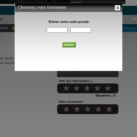
saison
in
In
avoris
Ajouter à mes alertes courriel
Notre rep
by sports and the lessons they
reer success.
Vote des internautes
()
Moyenne : 0
Votre évaluation