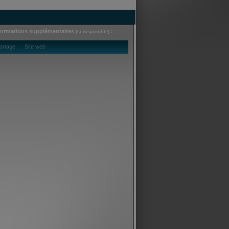
formations supplémentaires
:
(si disponible)
ortage Site web