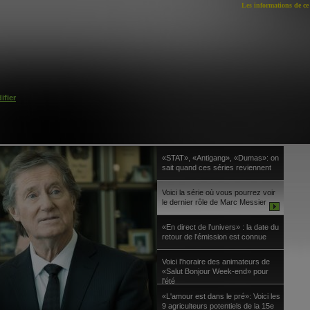
Les informations de ce 
ifier
«STAT», «Antigang», «Dumas»: on
sait quand ces séries reviennent
Voici la série où vous pourrez voir
le dernier rôle de Marc Messier
«En direct de l’univers» : la date du
retour de l’émission est connue
Voici l'horaire des animateurs de
«Salut Bonjour Week-end» pour
l'été
«L'amour est dans le pré»: Voici les
9 agriculteurs potentiels de la 15e