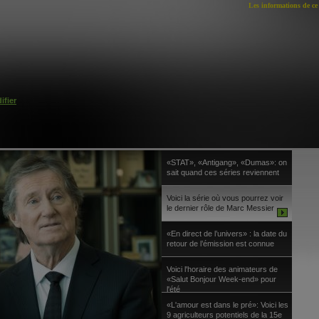
Les informations de ce 
ifier
«STAT», «Antigang», «Dumas»: on
sait quand ces séries reviennent
Voici la série où vous pourrez voir
le dernier rôle de Marc Messier
«En direct de l’univers» : la date du
retour de l’émission est connue
Voici l'horaire des animateurs de
«Salut Bonjour Week-end» pour
l'été
«L'amour est dans le pré»: Voici les
9 agriculteurs potentiels de la 15e