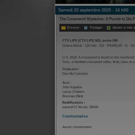
samedi 20 septembre 2025 - 16 h00
The Crossword Mysteries: A Puzzle to Die 
Envoyer
Partager
Ajouter à mes a
CTV LIFE (CTV LIFE SD), poste 095
Drama Movie - 120 min - EN - PRIMEUR - G - 20
U.S. 2019. A crossword is found on the murdered o
Tess, a Sentinel crossword editor, finds clues in 
Réalisation :
Don McCutcheon
Avec :
John Kapelos
Lacey Chabert
Brennan Elliott
Rediffusions :
samedi 07 février, 08h00
Commentaires
Aucun commentaire