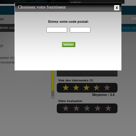
saison
For
In
lertes courriel
Notre rep
19
wner of a burglarized art gallery.
crosswords.
Vote des internautes
(9)
Moyenne : 3.4
Votre évaluation