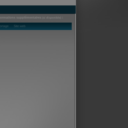
formations supplémentaires
:
(si disponible)
ortage Site web