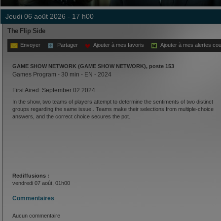
jeudi 06 août 2026 - 17 h00
The Flip Side
Envoyer
Partager
Ajouter à mes favoris
Ajouter à mes alertes cou
GAME SHOW NETWORK (GAME SHOW NETWORK), poste 153
Games Program - 30 min - EN - 2024
First Aired: September 02 2024
In the show, two teams of players attempt to determine the sentiments of two distinct
groups regarding the same issue.. Teams make their selections from multiple-choice
answers, and the correct choice secures the pot.
Rediffusions :
vendredi 07 août, 01h00
Commentaires
Aucun commentaire