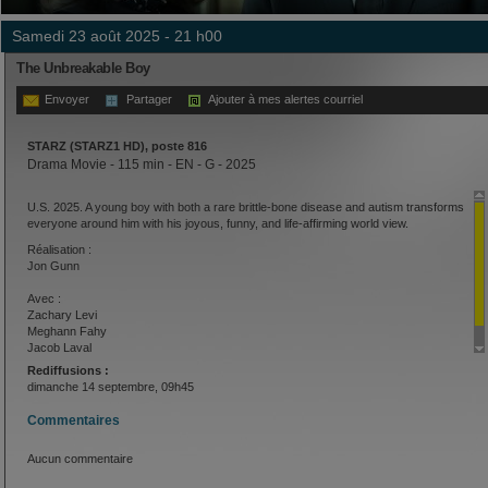
samedi 23 août 2025 - 21 h00
The Unbreakable Boy
Envoyer
Partager
Ajouter à mes alertes courriel
STARZ (STARZ1 HD), poste 816
Drama Movie - 115 min - EN - G - 2025
U.S. 2025. A young boy with both a rare brittle-bone disease and autism transforms
everyone around him with his joyous, funny, and life-affirming world view.
Réalisation :
Jon Gunn
Avec :
Zachary Levi
Meghann Fahy
Jacob Laval
Rediffusions :
dimanche 14 septembre, 09h45
Commentaires
Aucun commentaire