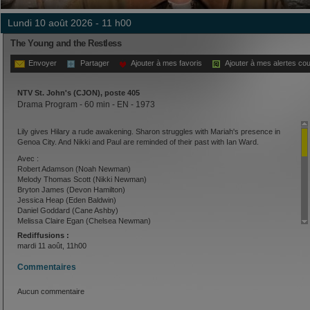
lundi 10 août 2026 - 11 h00
The Young and the Restless
Envoyer
Partager
Ajouter à mes favoris
Ajouter à mes alertes cou
NTV St. John's (CJON), poste 405
Drama Program - 60 min - EN - 1973
Lily gives Hilary a rude awakening. Sharon struggles with Mariah's presence in
Genoa City. And Nikki and Paul are reminded of their past with Ian Ward.
Avec :
Robert Adamson (Noah Newman)
Melody Thomas Scott (Nikki Newman)
Bryton James (Devon Hamilton)
Jessica Heap (Eden Baldwin)
Daniel Goddard (Cane Ashby)
Melissa Claire Egan (Chelsea Newman)
Jessica Collins (Avery Bailey Clark)
Rediffusions :
Jeff Branson (Ronan Malloy)
mardi 11 août, 11h00
Stephen Nichols (Tucker McCall)
Billy Miller (Billy Abbott)
Commentaires
Elizabeth Hendrickson (Chloe Mitchell)
Kristoff St. John (Neil Winters)
Aucun commentaire
Greg Rikaart (Kevin Fisher)
Joshua Morrow (Nicholas Newman)