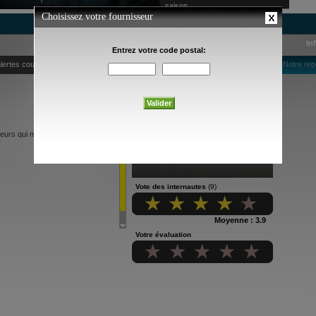
saison
In
lertes courriel
Notre rep
teurs qui menacent la survie de
Vote des internautes
(9)
Moyenne : 3.9
Votre évaluation