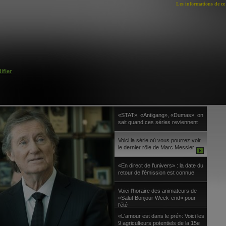
Les informations de ce 
ifier
«STAT», «Antigang», «Dumas»: on
sait quand ces séries reviennent
Voici la série où vous pourrez voir
le dernier rôle de Marc Messier
«En direct de l’univers» : la date du
retour de l’émission est connue
Voici l'horaire des animateurs de
«Salut Bonjour Week-end» pour
l'été
«L'amour est dans le pré»: Voici les
9 agriculteurs potentiels de la 15e