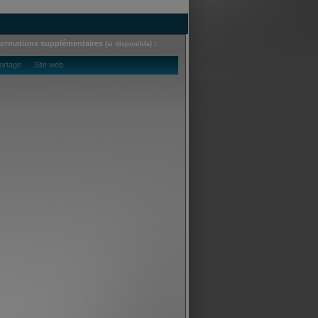
formations supplémentaires
:
(si disponible)
ortage Site web