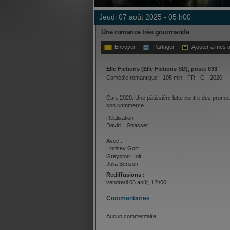
jeudi 07 août 2025 - 05 h00
Une romance très gourmande
Envoyer
Partager
Ajouter à mes a
Elle Fictions (Elle Fictions SD), poste 033
Comédie romantique - 105 min - FR - G - 2020
Can. 2020. Une pâtissière lutte contre des promo
son commerce.
Réalisation :
David I. Strasser
Avec :
Lindsey Gort
Greyston Holt
Julia Benson
Rediffusions :
vendredi 08 août, 12h00
Commentaires
Aucun commentaire