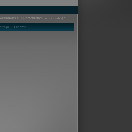
formations supplémentaires
:
(si disponible)
ortage Site web