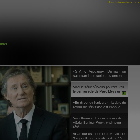
Les informations de ce 
ifier
«STAT», «Antigang», «Dumas»: on
sait quand ces séries reviennent
Voici la série où vous pourrez voir
le dernier rôle de Marc Messier
«En direct de l’univers» : la date du
retour de l’émission est connue
Voici l'horaire des animateurs de
«Salut Bonjour Week-end» pour
l'été
«L'amour est dans le pré»: Voici les
9 agriculteurs potentiels de la 15e