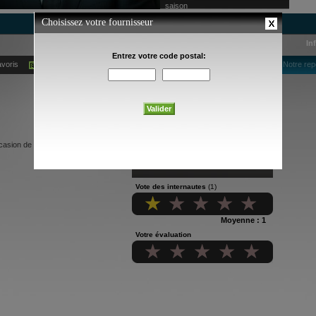
saison
In
avoris
Ajouter à mes alertes courriel
Notre rep
asion de la fête nationale du
Vote des internautes
(1)
Moyenne : 1
Votre évaluation