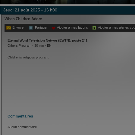
jeudi 21 août 2025 - 16 h00
When Children Adore
Envoyer
Partager
Ajouter à mes favoris
Ajouter à mes alertes cou
Eternal Word Television Networ (EWTN), poste 241
Others Program - 30 min - EN
Children's religious program.
Commentaires
Aucun commentaire