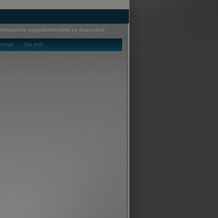
formations supplémentaires
:
(si disponible)
ortage Site web