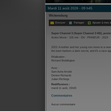
mardi 11 août 2026 - 09 h45
Wickensburg
Envoyer
Partager
Ajouter à mes a
Super Channel 3 (Super Channel 3 HD), poste
Action Movie - 105 min - EN - PRIMEUR - 2023
2023. A mother and her young son move to a new
the town harbors a dark secret, and it's a race aga
Réalisation :
Richard Boddington
Avec :
Sam Ashe Arnold
Denise Richards
Julian Richings
Rediffusions :
mardi 11 août, 15h00
Commentaires
Aucun commentaire