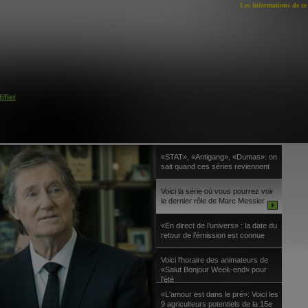
Les informations de ce 
ifier
«STAT», «Antigang», «Dumas»: on
sait quand ces séries reviennent
Voici la série où vous pourrez voir
le dernier rôle de Marc Messier
«En direct de l’univers» : la date du
retour de l’émission est connue
Voici l'horaire des animateurs de
«Salut Bonjour Week-end» pour
l'été
«L'amour est dans le pré»: Voici les
9 agriculteurs potentiels de la 15e