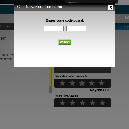
saison
In
lertes courriel
Notre rep
 807
 small town. They soon discover
inst time to save the town...
Vote des internautes
()
Moyenne : 0
Votre évaluation