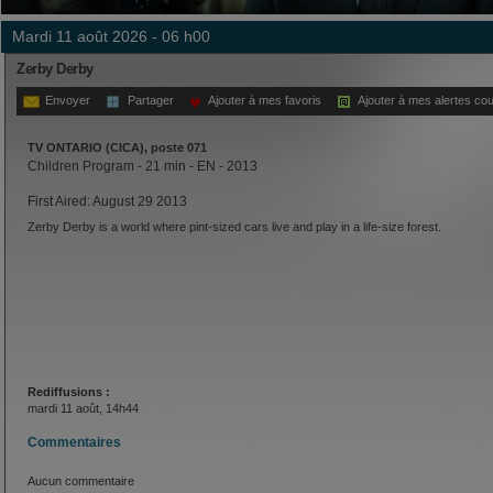
mardi 11 août 2026 - 06 h00
Zerby Derby
Envoyer
Partager
Ajouter à mes favoris
Ajouter à mes alertes cou
TV ONTARIO (CICA), poste 071
Children Program - 21 min - EN - 2013
First Aired: August 29 2013
Zerby Derby is a world where pint-sized cars live and play in a life-size forest.
Rediffusions :
mardi 11 août, 14h44
Commentaires
Aucun commentaire